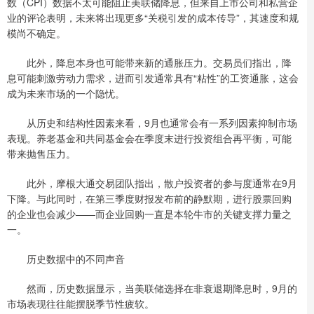
数（CPI）数据不太可能阻止美联储降息，但来自上市公司和私营企
业的评论表明，未来将出现更多“关税引发的成本传导”，其速度和规
模尚不确定。
此外，降息本身也可能带来新的通胀压力。交易员们指出，降
息可能刺激劳动力需求，进而引发通常具有“粘性”的工资通胀，这会
成为未来市场的一个隐忧。
从历史和结构性因素来看，9月也通常会有一系列因素抑制市场
表现。养老基金和共同基金会在季度末进行投资组合再平衡，可能
带来抛售压力。
此外，摩根大通交易团队指出，散户投资者的参与度通常在9月
下降。与此同时，在第三季度财报发布前的静默期，进行股票回购
的企业也会减少——而企业回购一直是本轮牛市的关键支撑力量之
一。
历史数据中的不同声音
然而，历史数据显示，当美联储选择在非衰退期降息时，9月的
市场表现往往能摆脱季节性疲软。