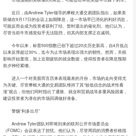
近日，由Andrew Tyler领导的摩根大通交易团队指出，如果美
联储在9月17日的会议上如期降息，这一市场早已消化的利好消息，
可能反而会成为投资者获利了结、暂时退出的催化剂。他们认为，
尽管当前牛市感觉似乎无法阻挡，但其内部支撑正在减弱。
今年以来，标普500指数已创下超过20次历史新高，自4月低点
以来反弹超过30%，迄今为止市场表现出强大的韧性。然而，关税
影响开始显现，加上近期疲软的就业数据，使得投资者在降息预期
前夕神经紧绷。
进入一个对美股而言历来表现最差的月份，市场的走向变得尤
为关键。尽管摩根大通的交易团队维持了其“较低信念的战术性看
涨”观点，但他们同时指出了通胀、就业和贸易战等多重风险因素，
建议投资者为潜在的市场回调做好准备。
警惕“利多出尽”
Andrew Tyler团队对即将到来的联邦公开市场委员会
（FOMC）会议表达了担忧。他们认为，尽管周四的消费者价格指