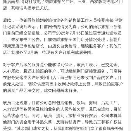
随后南都·湾财社致电了铂爵旅拍的广州、三亚、西双版纳等地区门
店，其电话均提示已关机。
后续，一位铂爵旅拍婚纱旅拍业务的销售部工作人员接受南都·湾财
社记者采访后表示，目前网传的情况为真，公司的婚纱旅拍业务部
门目前已经全部遣散，公司于2025年7月15日通过语音通知遣散员
工，未发布书面公告。目前铂爵旅拍全国门店分情况处理，新疆店
和康定店已承包给店长，由店长自负盈亏，继续服务客户；其他门
店计划服务至8月底，待现有客户订单完成后关闭。
对于客户后续的服务是否能够得到保证，该员工表示，已交定金、
未补尾款、且还未拍照的客户，可以继续到门店接受服务，门店将
在服务完这类客户后关闭门店；而已拍照还未收到产品的客户，目
前无人处理。“部分供应商因未收到货款停止发货，导致已拍摄客户
的后期产品无法交付，此类问题尚未解决。”
该员工还透露，目前公司总部包括销售、数码、剪辑、后期工厂、
人力资源等各类涉及旅拍业务的人员均被欠薪，且已被遣散，目前
运营状态混乱。同时，该员工提到，旅拍业务停摆后，公司未将其
他部门的资金用于补贴欠薪，反而转移资产，导致员工和客户权益
受损。“其余部门成立之初，从我们婚纱旅拍部门拿了很多钱去补贴