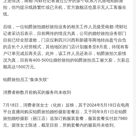
上述情况，南都·湾财社记者通过公开的多个联系方式致电铂爵旅
拍，但均提示线路繁忙或已关机，官方旗舰店也显示无人工客服在
线。
后续，一位铂爵旅拍婚纱旅拍业务的相关工作人员接受南都·湾财社
记者采访后表示，目前网传的情况为真，公司的婚纱旅拍业务部门
目前已经全部遣散，门店仅剩四川川西和新疆等两地转由盈亏自负
的店长个人经营模式，其他地区的门店计划服务至8月底，待现有客
户订单完成后再关店。此外，该工作人员还表示，铂爵旅拍欠薪情
况为真，目前有400-500位婚纱旅拍的铂爵旅拍员工被欠薪，欠薪总
额高达1500万元。
铂爵旅拍员工“集体失联”
消费者称数月前购买的服务尚未收到
7月18日，消费者张女士（化姓）反映，其于2024年5月19日在电商
平台直播间购买铂爵旅拍婚纱摄影套餐后，又于同年9月1日在铂爵
旅拍婚纱摄影（丽江店）追加订购服装套餐，服装套餐实付款7980
元。据张女士陈述，截至目前，所购套餐内的服装尚未收到。