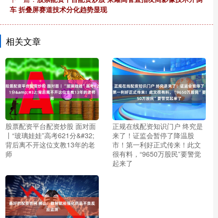
车 折叠屏赛道技术分化趋势显现
相关文章
股票配资平台配资炒股 面对面
正规在线配资知识门户 终究是
丨“玻璃娃娃”高考621分&#32;
来了！证监会暂停了降温股
背后离不开这位支教13年的老
市！第一利好正式传来！此文
师
很有料，“9650万股民”要警觉
起来了