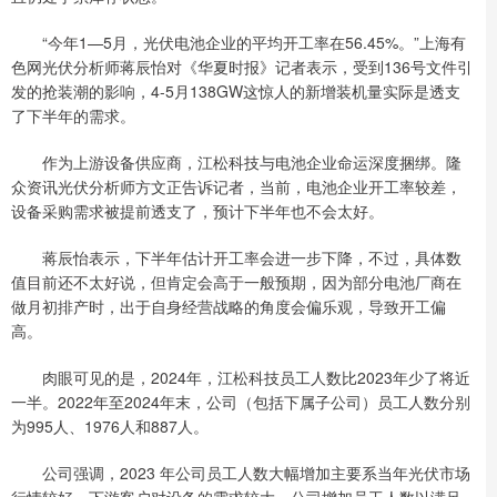
“今年1—5月，光伏电池企业的平均开工率在56.45%。”上海有
色网光伏分析师蒋辰怡对《华夏时报》记者表示，受到136号文件引
发的抢装潮的影响，4-5月138GW这惊人的新增装机量实际是透支
了下半年的需求。
作为上游设备供应商，江松科技与电池企业命运深度捆绑。隆
众资讯光伏分析师方文正告诉记者，当前，电池企业开工率较差，
设备采购需求被提前透支了，预计下半年也不会太好。
蒋辰怡表示，下半年估计开工率会进一步下降，不过，具体数
值目前还不太好说，但肯定会高于一般预期，因为部分电池厂商在
做月初排产时，出于自身经营战略的角度会偏乐观，导致开工偏
高。
肉眼可见的是，2024年，江松科技员工人数比2023年少了将近
一半。2022年至2024年末，公司（包括下属子公司）员工人数分别
为995人、1976人和887人。
公司强调，2023 年公司员工人数大幅增加主要系当年光伏市场
行情较好，下游客户对设备的需求较大，公司增加员工人数以满足