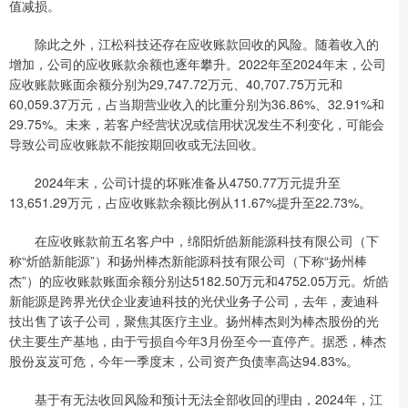
值减损。
除此之外，江松科技还存在应收账款回收的风险。随着收入的
增加，公司的应收账款余额也逐年攀升。2022年至2024年末，公司
应收账款账面余额分别为29,747.72万元、40,707.75万元和
60,059.37万元，占当期营业收入的比重分别为36.86%、32.91%和
29.75%。未来，若客户经营状况或信用状况发生不利变化，可能会
导致公司应收账款不能按期回收或无法回收。
2024年末，公司计提的坏账准备从4750.77万元提升至
13,651.29万元，占应收账款余额比例从11.67%提升至22.73%。
在应收账款前五名客户中，绵阳炘皓新能源科技有限公司（下
称“炘皓新能源”）和扬州棒杰新能源科技有限公司（下称“扬州棒
杰”）的应收账款账面余额分别达5182.50万元和4752.05万元。炘皓
新能源是跨界光伏企业麦迪科技的光伏业务子公司，去年，麦迪科
技出售了该子公司，聚焦其医疗主业。扬州棒杰则为棒杰股份的光
伏主要生产基地，由于亏损自今年3月份至今一直停产。据悉，棒杰
股份岌岌可危，今年一季度末，公司资产负债率高达94.83%。
基于有无法收回风险和预计无法全部收回的理由，2024年，江