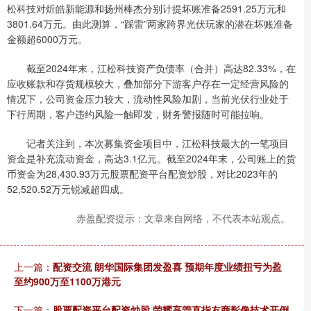
松科技对炘皓新能源和扬州棒杰分别计提坏账准备2591.25万元和
3801.64万元。由此测算，“踩雷”两家跨界光伏玩家的潜在坏账准备
金额超6000万元。
截至2024年末，江松科技资产负债率（合并）高达82.33%，在
应收账款和存货规模较大，叠加部分下游客户存在一定经营风险的
情况下，公司资金压力较大，流动性风险加剧，当前光伏行业处于
下行周期，客户违约风险一触即发，财务警报随时可能拉响。
记者关注到，本次募集资金项目中，江松科技最大的一笔项目
资金是补充流动资金，高达3.1亿元。截至2024年末，公司账上的货
币资金为28,430.93万元股票配资平台配资炒股，对比2023年的
52,520.52万元锐减超四成。
赤盈配资提示：文章来自网络，不代表本站观点。
上一篇：
配资交流 朗华国际集团发盈喜 预期年度业绩扭亏为盈
至约900万至1100万港元
下一篇：
股票配资平台配资炒股 荣耀高管直指友商影像技术开倒