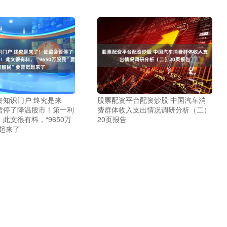
资知识门户 终究是来
股票配资平台配资炒股 中国汽车消
暂停了降温股市！第一利
费群体收入支出情况调研分析（二）
此文很有料，“9650万
20页报告
起来了