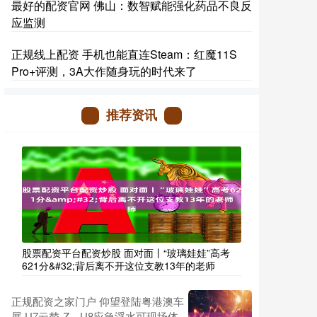
最好的配资官网 佛山：数智赋能强化药品不良反
应监测
正规线上配资 手机也能直连Steam：红魔11S
Pro+评测，3A大作随身玩的时代来了
推荐资讯
股票配资平台配资炒股 面对面丨“玻璃娃娃”高考
621分&#32;背后离不开这位支教13年的老师
正规配资之家门户 仰望登陆粤港澳车
展 U7云辇-Z、U8应急浮水可现场体