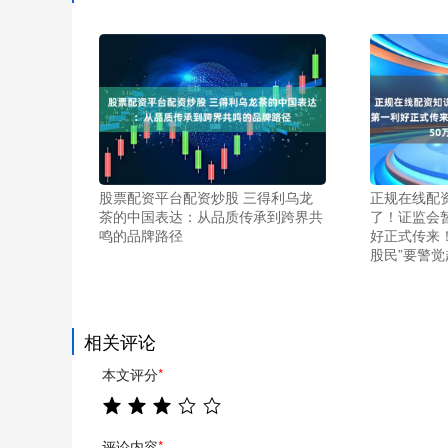
股票配资平台配资炒股 三得利乌龙
正规在线配
茶的中国表达：从品质传承到跨界共
了！证监会
鸣的品牌路径
好正式传来！
股民”要警觉
相关评论
本文评分
*
评论内容
*